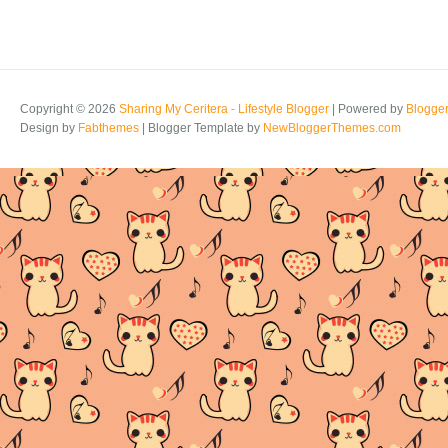
Copyright ©
2026
Sharing My Ceritera - Lifestyle Blogger
| Powered by
Blogge
Design by
Fabthemes
| Blogger Template by
NewBloggerThemes.com