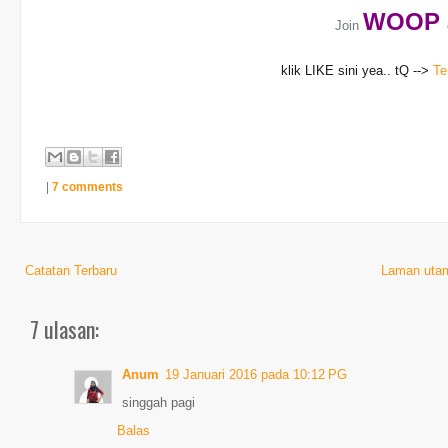
WO
OP
Join
klik LIKE sini yea.. tQ -->
Te
|
7 comments
Catatan Terbaru
Laman uta
7 ulasan:
Anum
19 Januari 2016 pada 10:12 PG
singgah pagi
Balas