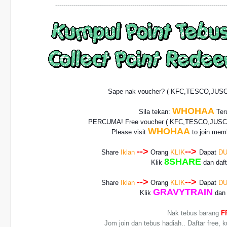
------------------------------------------------------------------------------------
Sape nak voucher? ( KFC,TESCO,JUS
WHOHAA
Sila tekan:
Teru
PERCUMA! Free voucher
( KFC,TESCO,JUSCO
WHOHAA
Please visit
to join memb
-->
-->
Share
Iklan
Orang
KLIK
Dapat
DU
8SHARE
Klik
dan daf
-->
-->
Share
Iklan
Orang
KLIK
Dapat
DU
GRAVYTRAIN
Klik
dan 
Nak tebus barang
F
Jom join dan tebus hadiah.. Daftar free, 