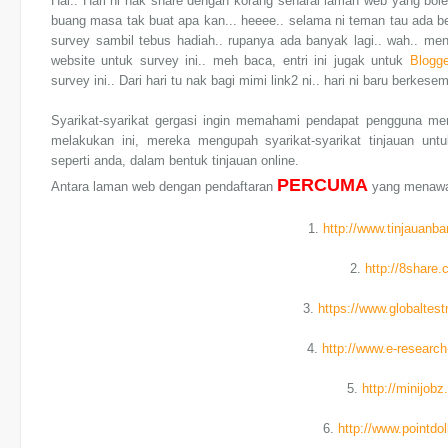
Hai.. Hari ni nak share dengan korang senarai laman web yang bo
buang masa tak buat apa kan... heeee.. selama ni teman tau ada b
survey sambil tebus hadiah.. rupanya ada banyak lagi.. wah.. men
website untuk survey ini.. meh baca, entri ini jugak untuk
Blogg
survey ini.. Dari hari tu nak bagi mimi link2 ni.. hari ni baru berkesem
Syarikat-syarikat gergasi ingin memahami pendapat pengguna me
melakukan ini, mereka mengupah syarikat-syarikat tinjauan un
seperti anda, dalam bentuk tinjauan online.
PERCUMA
Antara laman web dengan pendaftaran
yang menawark
1.
http://www.tinjauanba
2.
http://8share.
3.
https://www.globaltes
4.
http://www.e-research
5.
http://minijob
6.
http://www.pointdo