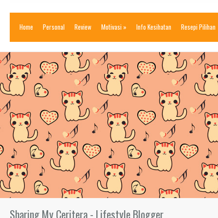
Home
Personal
Review
Motivasi
»
Info Kesihatan
Resepi Pilihan
Sharing My Ceritera - Lifestyle Blogger