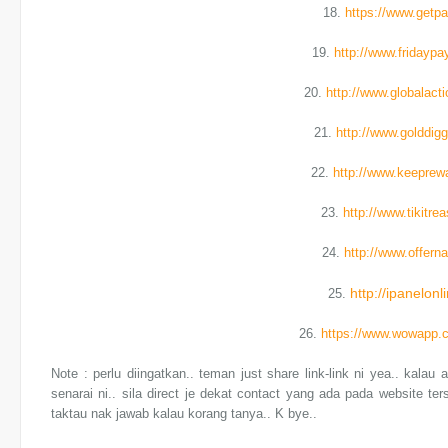
18.
https://www.getp
19.
http://www.fridayp
20.
http://www.globalac
21.
http://www.golddig
22.
http://www.keeprew
23.
http://www.tikitre
24.
http://www.offern
http://ipanelon
25.
26.
https://www.wowapp.
Note : perlu diingatkan.. teman just share link-link ni yea.. kala
senarai ni.. sila direct je dekat contact yang ada pada website ter
taktau nak jawab kalau korang tanya.. K bye..