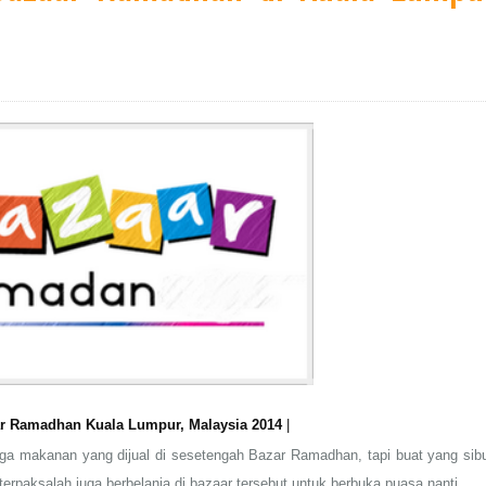
ar Ramadhan Kuala Lumpur, Malaysia 2014
|
rga makanan yang dijual di sesetengah Bazar Ramadhan, tapi buat yang sib
erpaksalah juga berbelanja di bazaar tersebut untuk berbuka puasa nanti..