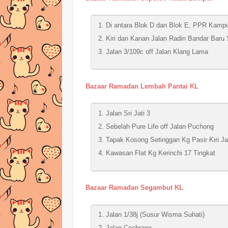
Di antara Blok D dan Blok E, PPR Kamp
Kiri dan Kanan Jalan Radin Bandar Baru S
Jalan 3/109c off Jalan Klang Lama
Bazaar Ramadan Lembah Pantai KL
Jalan Sri Jati 3
Sebelah Pure Life off Jalan Puchong
Tapak Kosong Setinggan Kg Pasir Kiri J
Kawasan Flat Kg Kerinchi 17 Tingkat
Bazaar Ramadan Segambut KL
Jalan 1/38j (Susur Wisma Suhati)
Jalan Cochrane