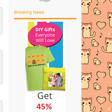
Blogger
.
PIXY GENTLE & MOISE
CLEANSING LOTION terbaikk
Breaking News
10 Tutorial Solekan Mata
MENANG HADIAH SAGUHATI
HADIAH CONTEST BALIK
KAMPUN...
TOWEL CANTIK-CANTIK DAN
SERAP AIR DI AFRENA DE
BOU...
Majlis Iftar Bersama Pelakon Kerana
Terpaksa Aku R...
BALAS DENDAM
Hijjaz - Pejuang Al Qassam (Official
HD Music Video)
DOA MUSTAJAB BUAT ISTERI