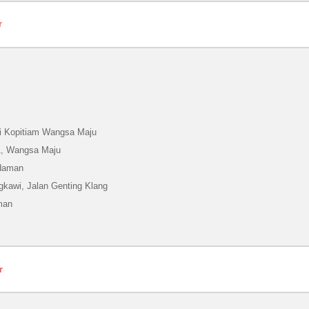
r
i Kopitiam Wangsa Maju
1, Wangsa Maju
Idaman
gkawi, Jalan Genting Klang
aman
r