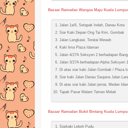
Bazaar Ramadan Wangsa Maju Kuala Lumpu
Jalan 1a/6, Setapak Indah, Danau Kota
Siar Kaki Depan Ong Tai Kim, Gombak
Jalan Langkawi, Teratai Mewah
Kaki lima Plaza Idaman
Jalan 4/27A Seksyen 2 berhadapan Bang
Jalan 3/27A berhadapan Alpha Seksyen 
Di atas siar kaki Jalan Gombak / Plaza 
Siar kaki Jalan Danau Saujana Jalan Lan
Di atas siar kaki Jalan jernai, Medan Id
Tapak Pasar Malam Taman Melati
Bazaar Ramadan Bukit Bintang Kuala Lumpu
Siarkaki Leboh Pudu