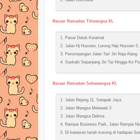
Bazaar Ramadan Titiwangsa KL
Pasar Datuk Keramat
Jalan Hj Hussein, Lorong Haji Hussein 3,
Persimpangan Jalan Tar/ Jln Raja Alang
Siarkaki Sepanjang Jln Tar Hingga Ke P
Bazaar Ramadan Setiawangsa KL
Jalan Rejang 11, Setapak Jaya
Jalan Wangsa Melawati 3
Jalan Wangsa Delima
Rampai Business Park, Jalan Rampai Ni
Di kawasan tanah kosong di hadapan Sur