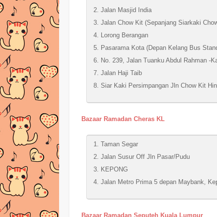
Jalan Masjid India
Jalan Chow Kit (Sepanjang Siarkaki Chow
Lorong Berangan
Pasarama Kota (Depan Kelang Bus Stan
No. 239, Jalan Tuanku Abdul Rahman -Ka
Jalan Haji Taib
Siar Kaki Persimpangan Jln Chow Kit Hi
Bazaar Ramadan Cheras KL
Taman Segar
Jalan Susur Off Jln Pasar/Pudu
KEPONG
Jalan Metro Prima 5 depan Maybank, Ke
Bazaar Ramadan Seputeh Kuala Lumpur