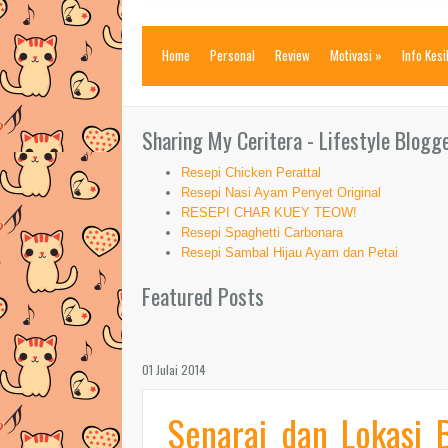
Home
Personal
Review
Motivasi
»
Info Kes
Sharing My Ceritera - Lifestyle Blogg
Resepi Chicken Perattal
Resepi Nasi Ayam Penyet Original
RESEPI CHAR KUEY TEOW!
Resepi Spaghetti Carbonara
Resepi Sambal Hijau Ayam dan Petai
Featured Posts
01 Julai 2014
Senarai dan Lokasi