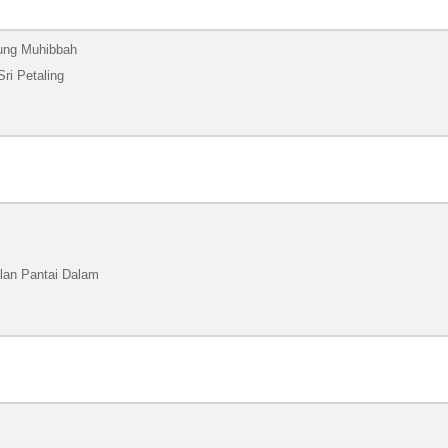
ung Muhibbah
ri Petaling
alan Pantai Dalam