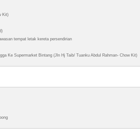
 Kit)
d)
wasan tempat letak kereta persendirian
ngga Ke Supermarket Bintang (Jln Hj Taib/ Tuanku Abdul Rahman- Chow Kit)
pong