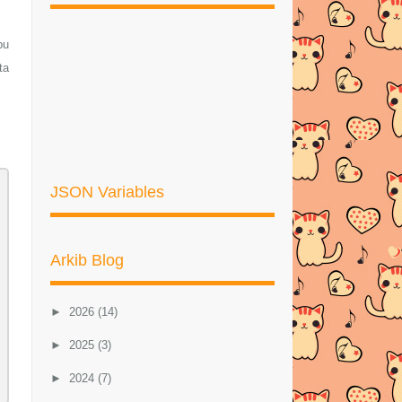
bu
ta
JSON Variables
Arkib Blog
►
2026
(14)
►
2025
(3)
►
2024
(7)