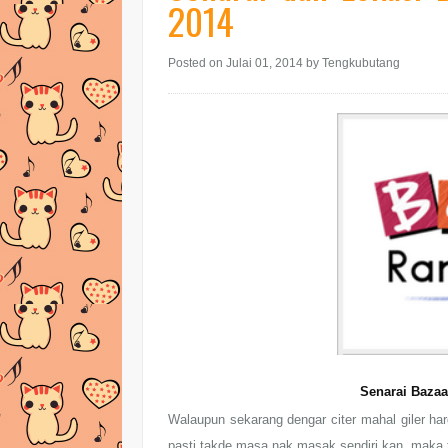
2014
Posted on Julai 01, 2014
by Tengkubutang
Senarai Baza
Walaupun sekarang dengar citer mahal giler ha
pasti takde masa nak masak sendiri kan, maka t