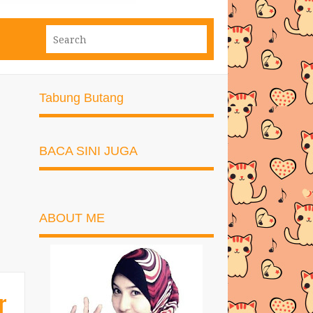
Tabung Butang
BACA SINI JUGA
ABOUT ME
r