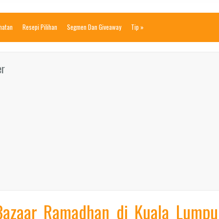
ihatan
Resepi Pilihan
Segmen Dan Giveaway
Tip
»
er
 Bazaar Ramadhan di Kuala Lumpu