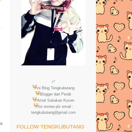
>"
ini Blog Tengkubutang
Blogger dari Perak
Amat Sukakan Kucen
for review plz email :
tengkubutang@gmail.com
uk
FOLLOW TENGKUBUTANG