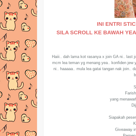
INI ENTRI ST
SILA SCROLL KE BAWAH YEA.
Haiii.. dah lama kot rasanya x join GA ni.. las
mcm lea teman yg menang yea.. konfiden jew ye
ni.. haaaaa.. mula lea gatai tangan nak join..
b
S
Faris
yang menawark
Di
Siapakah peser
K
Giveaway in
Pemena