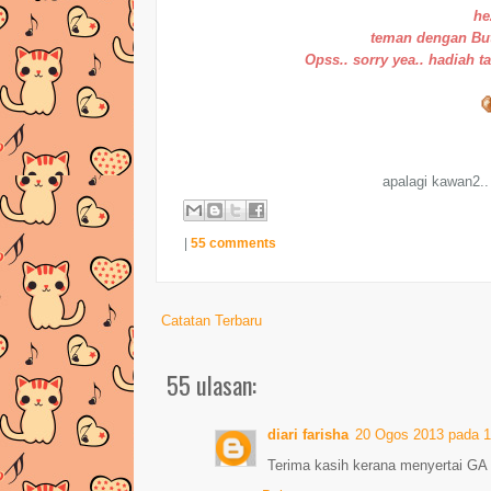
he
teman dengan But
Opss.. sorry yea.. hadiah t
apalagi kawan2..
|
55 comments
Catatan Terbaru
55 ulasan:
diari farisha
20 Ogos 2013 pada 
Terima kasih kerana menyertai GA 