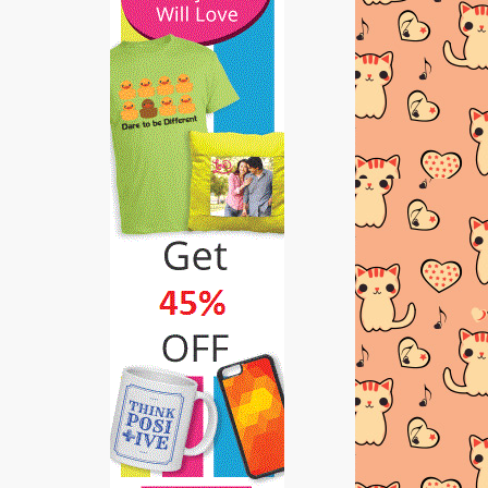
BUAT DUIT DENGAN 8SHARE!!
JOM JOIN!!
FOUZIAH GOUS SELAMAT
DIIJABKABULKAN
SHATAVARI BAIK UNTUK
DALAMAN WANITA
Awesome Giveaway by Tasha
Aqisha
ADA BAKAT DALAM BIDANG
PENULISAN?
DJ RADIO KENA TIKAM
PENYAMUN
Hafiz Tercalon Untuk Anugerah
Berprestij MTV Europ...
BAKAT MEDIA HIBURAN 2013 -
EDISI YOUTUBE