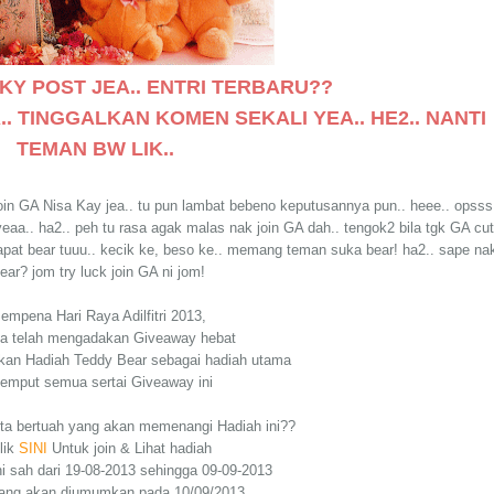
ICKY POST JEA.. ENTRI TERBARU??
. TINGGALKAN KOMEN SEKALI YEA.. HE2.. NANTI
TEMAN BW LIK..
t join GA Nisa Kay jea.. tu pun lambat bebeno keputusannya pun.. heee.. opsss
aa.. ha2.. peh tu rasa agak malas nak join GA dah.. tengok2 bila tgk GA cu
 dapat bear tuuu.. kecik ke, beso ke.. memang teman suka bear! ha2.. sape na
ear? jom try luck join GA ni jom!
empena Hari Raya Adilfitri 2013,
ha telah mengadakan Giveaway hebat
an Hadiah Teddy Bear sebagai hadiah utama
jemput semua sertai Giveaway ini
ta bertuah yang akan memenangi Hadiah ini??
lik
SINI
Untuk join & Lihat hadiah
i sah dari 19-08-2013 sehingga 09-09-2013
ng akan diumumkan pada 10/09/2013