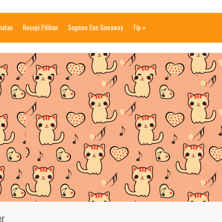
ihatan
Resepi Pilihan
Segmen Dan Giveaway
Tip
»
er