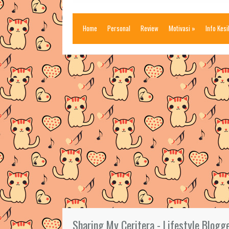
Home
Personal
Review
Motivasi
»
Info Kes
Sharing My Ceritera - Lifestyle Blogg