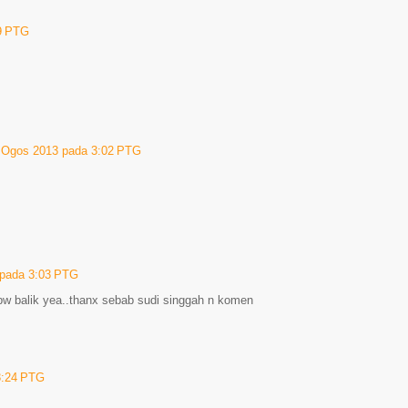
9 PTG
 Ogos 2013 pada 3:02 PTG
pada 3:03 PTG
w balik yea..thanx sebab sudi singgah n komen
3:24 PTG