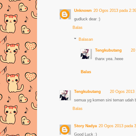
Unknown
20 Ogos 2013 pada 2:3
gudluck dear :)
Balas
Balasan
Tengkubutang
20
thanx yea..heee
Balas
Tengkubutang
20 Ogos 2013 
semua yg komen sini teman udah b
Balas
Story Nadya
20 Ogos 2013 pada 
Good Luck :)