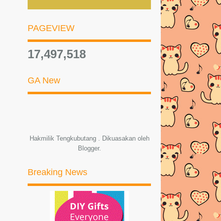
BLOG MASIH BERAT MACAM
PAGEVIEW
GAJAH!
SOCIAL MEDIA IMPACT FOR
17,497,518
TENGKUBUTANG.BLOGSPOT
DAH ...
GA New
Oh September Give Away by Safiena
& Friends
3000 SLE Supporters Giveaway
KEPADANYA DIA KEMBALI...
Hakmilik Tengkubutang . Dikuasakan oleh
Blogger
.
CPUV kedua NUFFNANG
HAFIZH SYAHRIN LAGI... HU3
Breaking News
SIAPA HAFIZH SYAHRIN?
Hafizh Syahrin Menang Tempat
Pertama Pelumbaan di ...