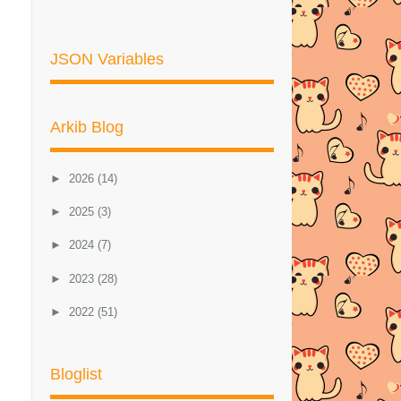
JSON Variables
Arkib Blog
►
2026
(14)
►
2025
(3)
►
2024
(7)
►
2023
(28)
►
2022
(51)
►
2021
(46)
Bloglist
►
2020
(57)