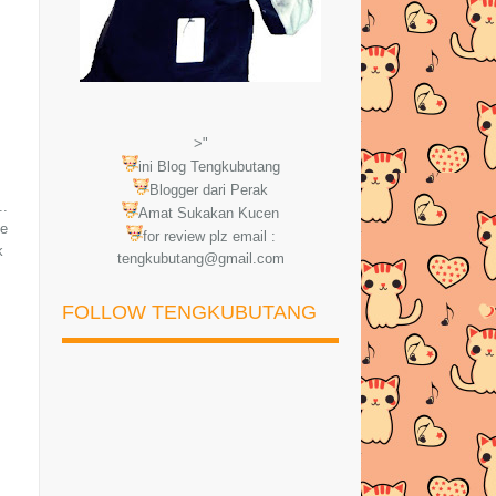
>"
ini Blog Tengkubutang
Blogger dari Perak
..
Amat Sukakan Kucen
te
for review plz email :
k
tengkubutang@gmail.com
FOLLOW TENGKUBUTANG