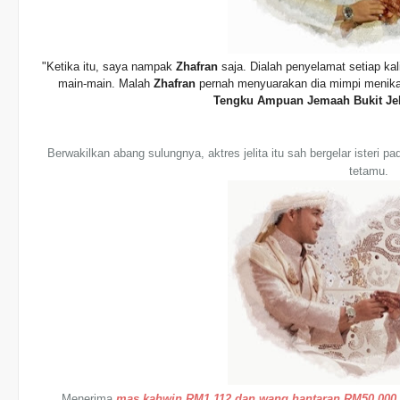
"Ketika itu, saya nampak
Zhafran
saja. Dialah penyelamat setiap kal
main-main. Malah
Zhafran
pernah menyuarakan dia mimpi menikah
Tengku Ampuan Jemaah Bukit Je
Berwakilkan abang sulungnya, aktres jelita itu sah bergelar isteri p
tetamu.
Menerima
mas kahwin RM1,112 dan wang hantaran RM50,000