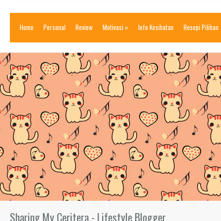
Home
Personal
Review
Motivasi
»
Info Kesihatan
Resepi Pilihan
Sharing My Ceritera - Lifestyle Blogger