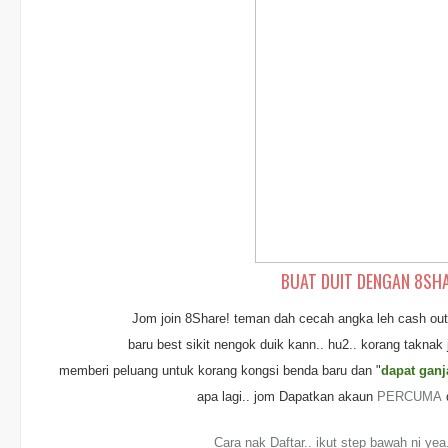
BUAT DUIT DENGAN 8SHAR
Jom join 8Share! teman dah cecah angka leh cash out 
baru best sikit nengok duik kann.. hu2.. korang taknak
memberi peluang untuk korang kongsi benda baru dan "
dapat ganj
apa lagi.. jom
Dapatkan akaun
PERCUMA
Cara nak Daftar.. ikut step bawah ni yea.