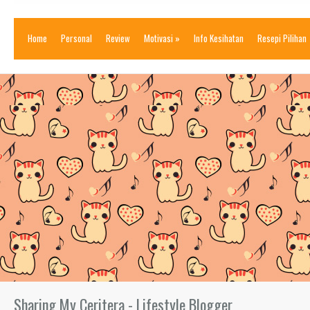
Home
Personal
Review
Motivasi
»
Info Kesihatan
Resepi Pilihan
Sharing My Ceritera - Lifestyle Blogger