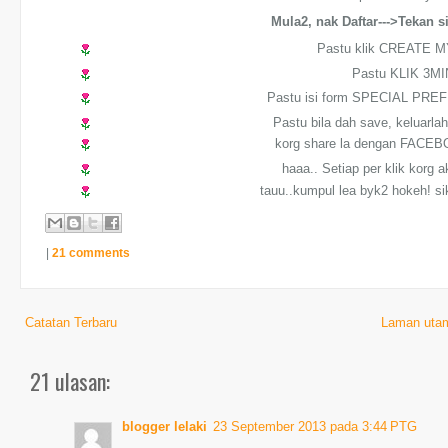
Mula2, nak Daftar--->Tekan si
Pastu klik CREATE 
Pastu KLIK 3M
Pastu isi form SPECIAL PR
Pastu bila dah save, keluarlah
korg share la
dengan FACEB
haaa.. Setiap per klik korg
tauu..kumpul lea byk2 hokeh! sik
|
21 comments
Catatan Terbaru
Laman uta
21 ulasan:
blogger lelaki
23 September 2013 pada 3:44 PTG